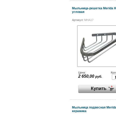
Мыльница-решетка Merida Ho
угловая
Артикул:
MHA17
Цена:
Кол
2 650,00
руб.
Мыльница подвесная Merida 
керамика