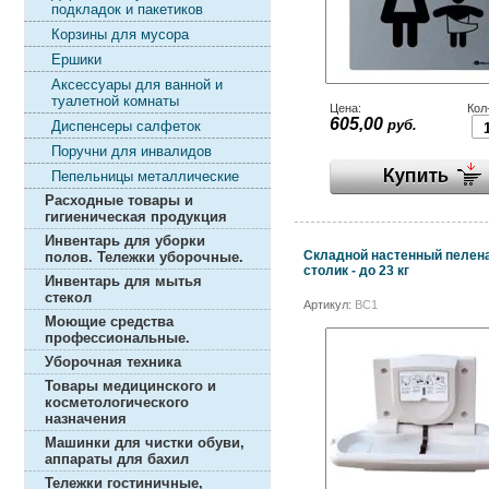
подкладок и пакетиков
Корзины для мусора
Ершики
Аксессуары для ванной и
туалетной комнаты
Цена:
Кол
605,00
руб.
Диспенсеры салфеток
Поручни для инвалидов
Пепельницы металлические
Расходные товары и
гигиеническая продукция
Инвентарь для уборки
Складной настенный пелен
полов. Тележки уборочные.
столик - до 23 кг
Инвентарь для мытья
стекол
Артикул:
BC1
Моющие средства
профессиональные.
Уборочная техника
Товары медицинского и
косметологического
назначения
Машинки для чистки обуви,
аппараты для бахил
Тележки гостиничные,