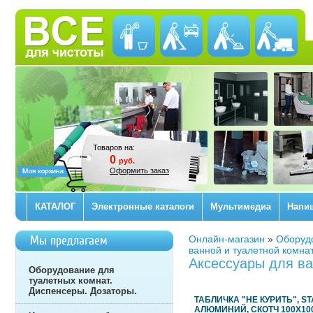
Товаров на:
0
руб.
Оформить заказ
КАТАЛОГ
Электронные каталоги
Мультимедиа
Напи
Мы предлагаем
Онлайн-магазин
»
Оборудо
ванной и туалетной комна
Аксессуары для ва
Оборудование для
туалетных комнат.
Диспенсеры. Дозаторы.
ТАБЛИЧКА "НЕ КУРИТЬ", S
АЛЮМИНИЙ, CКОТЧ 100Х100